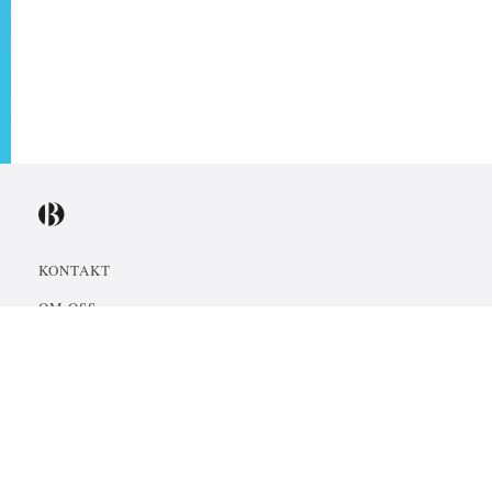
KONTAKT
OM OSS
KÄRNVÄRDEN
HISTORIA
ÄGARNA
STYRELSE & LEDNING