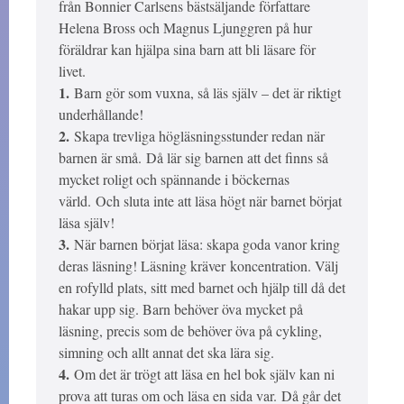
från Bonnier Carlsens bästsäljande författare
Helena Bross och Magnus Ljunggren på hur
föräldrar kan hjälpa sina barn att bli läsare för
livet.
1.
Barn gör som vuxna, så läs själv – det är riktigt
underhållande!
2.
Skapa trevliga högläsningsstunder redan när
barnen är små. Då lär sig barnen att det finns så
mycket roligt och spännande i böckernas
värld. Och sluta inte att läsa högt när barnet börjat
läsa själv!
3.
När barnen börjat läsa: skapa goda vanor kring
deras läsning! Läsning kräver koncentration. Välj
en rofylld plats, sitt med barnet och hjälp till då det
hakar upp sig. Barn behöver öva mycket på
läsning, precis som de behöver öva på cykling,
simning och allt annat det ska lära sig.
4.
Om det är trögt att läsa en hel bok själv kan ni
prova att turas om och läsa en sida var. Då går det